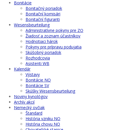
Bonitácie
Bonitačný poriadok
Bonitační komisári
Bonitační figuranti
Wesensbeurteilung
Administratívne pokyny pre ZO
Žiadosť a zoznam účastníkov
Hodnotiaci hárok
Pokyny pre prípravu podujatia
Skúšobný poriadok
Rozhodcovia
Asistenti WB
Kalendár
Výstavy
Bonitácie NO
Bonitácie SV
Skúšky Wesensbeurteilung
Noviny kynológov
Archív akcií
Nemecký ovčiak
Štandard
História vzniku NO
História chovu NO
Chovateľské stanice