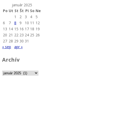
január 2025
Po
Ut
St
Št
Pi
So
Ne
1
2
3
4
5
6
7
8
9
10
11
12
13
14
15
16
17
18
19
20
21
22
23
24
25
26
27
28
29
30
31
« sep
apr »
Archív
Archív
Slovenská únia chovateľov nemeckých ovčiakov
Partizánska cesta 95, 974 01 Banská Bystrica
Tel: 0904 087 148
email:
suchno@suchno.sk