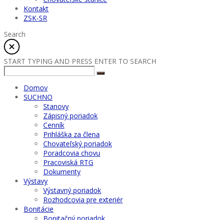
Kontakt
ZSK-SR
Search
START TYPING AND PRESS ENTER TO SEARCH
Domov
SUCHNO
Stanovy
Zápisný poriadok
Cenník
Prihláška za člena
Chovateľský poriadok
Poradcovia chovu
Pracoviská RTG
Dokumenty
Výstavy
Výstavný poriadok
Rozhodcovia pre exteriér
Bonitácie
Bonitačný poriadok