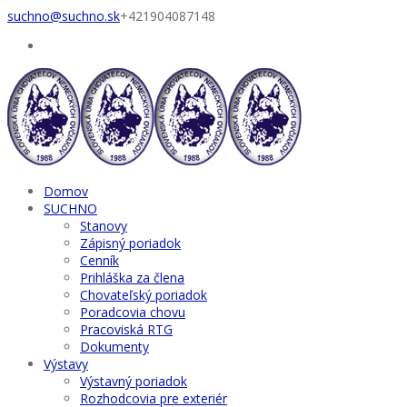
suchno@suchno.sk
+421904087148
Domov
SUCHNO
Stanovy
Zápisný poriadok
Cenník
Prihláška za člena
Chovateľský poriadok
Poradcovia chovu
Pracoviská RTG
Dokumenty
Výstavy
Výstavný poriadok
Rozhodcovia pre exteriér