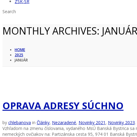
ZSK-SR
Search
MONTHLY ARCHIVES:
JANUÁR
HOME
2025
JANUÁR
OPRAVA ADRESY SÚCHNO
by
chlebanova
in
Články
,
Nezaradené
,
Novinky 2021
,
Novinky 2023
.
Vzhľadom na zmenu číslovania, vydaného MsÚ Banská Bystrica sa m
nemeckých ovčiakov na: Partizánska cesta 95, 974 01 Banská Bystr