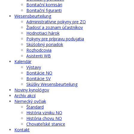
Bonitační komisári
Bonitační figuranti
Wesensbeurteilung
Administratívne pokyny pre ZO
Žiadosť a zoznam účastníkov
Hodnotiaci hárok
Pokyny pre prípravu podujatia
Skúšobný poriadok
Rozhodcovia
Asistenti WB
Kalendár
Výstavy
Bonitácie NO
Bonitácie SV
Skúšky Wesensbeurteilung
Noviny kynológov
Archív akcií
Nemecký ovčiak
Štandard
História vzniku NO
História chovu NO
Chovateľské stanice
Kontakt