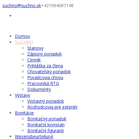
suchno@suchno.sk
+421904087148
Domov
SUCHNO
Stanovy
Zápisný poriadok
Cenník
Prihláška za člena
Chovateľský poriadok
Poradcovia chovu
Pracoviská RTG
Dokumenty
Výstavy
Výstavný poriadok
Rozhodcovia pre exteriér
Bonitácie
Bonitačný poriadok
Bonitační komisári
Bonitační figuranti
Wesensbeurteilung