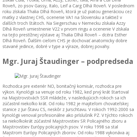
Roveň, zo psov Gassy, Italo, Leif a Carg Dlhá Roveň. V poslednom
roku získala Thalia Dlhá Roveň, ktorá je už piatou generáciou cez
matky z vlastnej CHS, ocenenie VA1 na Slovensku a taktiež v
ďalších troch štátoch. Na Siegerschau v Nemecku získala Azzy
Dlhá Roveň umiestnenie V22 v prvom ringu a ocenenie V získala
na tejto prestížnej výstave aj Thalia Dlhá Roveň – dcéra Esther
Dlhá Roveň. Ďalším cieľom CHS je dochovať anatomicky dobre
stavané jedince, dobré v type a výraze, dobrej povahy.
Mgr. Juraj Štaudinger – podpredseda
Rozhodca pre exteriér NO, bonitačný komisár, rozhodca pre
výkon. Kynológii sa venuje od roku 1982, keď prvý krát štartoval
na Majstrovstvách SSR mládeže, v nasledujúcich rokoch sa ich
zúčastnil niekoľko krát. Od roku 1982 je majiteľom chovateľskej
stanice z Jur-Štavu CS, neskôr z Jurschtavu. V rokoch 1992-2000 sa
kynológii venoval profesionálne ako príslušník PZ. V týchto rokoch
sa niekoľkokrát zúčastnil Majstrovstiev SR Policajného zboru a
Majstrovstiev Európy policajných psov. V roku 1998 sa stal
Majstrom Európy Policajných zborov. Od roku 1988 vykonáva aj