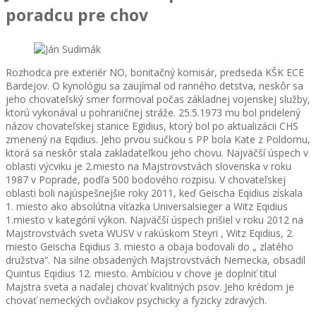
poradcu pre chov
Rozhodca pre exteriér NO, bonitačný komisár, predseda KŠK ECE
Bardejov. O kynológiu sa zaujímal od ranného detstva, neskôr sa
jeho chovateľský smer formoval počas základnej vojenskej služby,
ktorú vykonával u pohraničnej stráže. 25.5.1973 mu bol pridelený
názov chovateľskej stanice Egidius, ktorý bol po aktualizácii CHS
zmenený na Eqidius. Jeho prvou sučkou s PP bola Kate z Poldomu,
ktorá sa neskôr stala zakladateľkou jeho chovu. Najväčší úspech v
oblasti výcviku je 2.miesto na Majstrovstvách slovenska v roku
1987 v Poprade, podľa 500 bodového rozpisu. V chovateľskej
oblasti boli najúspešnejšie roky 2011, keď Geischa Eqidius získala
1. miesto ako absolútna víťazka Universalsieger a Witz Eqidius
1.miesto v kategórií výkon. Najväčší úspech prišiel v roku 2012 na
Majstrovstvách sveta WUSV v rakúskom Steyri , Witz Eqidius, 2.
miesto Geischa Eqidius 3. miesto a obaja bodovali do „ zlatého
družstva“. Na silne obsadených Majstrovstvách Nemecka, obsadil
Quintus Eqidius 12. miesto. Ambíciou v chove je doplniť titul
Majstra sveta a naďalej chovať kvalitných psov. Jeho krédom je
chovať nemeckých ovčiakov psychicky a fyzicky zdravých.