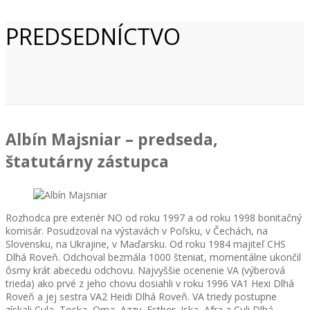
PREDSEDNÍCTVO
Albín Majsniar – predseda,
štatutárny zástupca
Rozhodca pre exteriér NO od roku 1997 a od roku 1998 bonitačný
komisár. Posudzoval na výstavách v Poľsku, v Čechách, na
Slovensku, na Ukrajine, v Maďarsku. Od roku 1984 majiteľ CHS
Dlhá Roveň. Odchoval bezmála 1000 šteniat, momentálne ukončil
ôsmy krát abecedu odchovu. Najvyššie ocenenie VA (výberová
trieda) ako prvé z jeho chovu dosiahli v roku 1996 VA1 Hexi Dlhá
Roveň a jej sestra VA2 Heidi Dlhá Roveň. VA triedy postupne
získali Cula, Toska, Oma, Azzy, Esther, Iska, Afra a Culi Dlhá