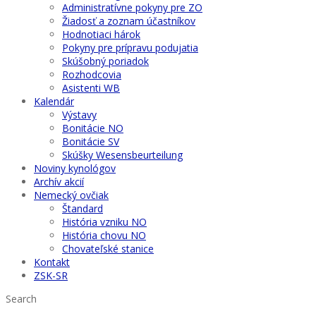
Administratívne pokyny pre ZO
Žiadosť a zoznam účastníkov
Hodnotiaci hárok
Pokyny pre prípravu podujatia
Skúšobný poriadok
Rozhodcovia
Asistenti WB
Kalendár
Výstavy
Bonitácie NO
Bonitácie SV
Skúšky Wesensbeurteilung
Noviny kynológov
Archív akcií
Nemecký ovčiak
Štandard
História vzniku NO
História chovu NO
Chovateľské stanice
Kontakt
ZSK-SR
Search