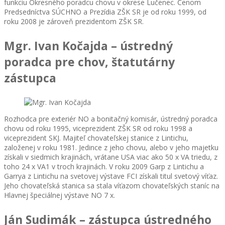
funkciu Okresného poradcu chovu v okrese Lučenec. Čenom
Predsedníctva SÚCHNO a Prezídia ZŠK SR je od roku 1999, od
roku 2008 je zároveň prezidentom ZŠK SR.
Mgr. Ivan Kočajda – ústredný
poradca pre chov, štatutárny
zástupca
Rozhodca pre exteriér NO a bonitačný komisár, ústredný poradca
chovu od roku 1995, viceprezident ZŠK SR od roku 1998 a
viceprezident SKJ. Majiteľ chovateľskej stanice z Lintichu,
založenej v roku 1981. Jedince z jeho chovu, alebo v jeho majetku
získali v siedmich krajinách, vrátane USA viac ako 50 x VA triedu, z
toho 24 x VA1 v troch krajinách. V roku 2009 Garp z Lintichu a
Garrya z Lintichu na svetovej výstave FCI získali titul svetový víťaz.
Jeho chovateľská stanica sa stala víťazom chovateľských staníc na
Hlavnej špeciálnej výstave NO 7 x.
Ján Sudimák – zástupca ústredného