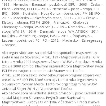
1999 – Nemecko – Baunatal – poslušnosť, ISPU – 2003 – Česko –
Plzeň – obrana, FCI FH – 2004 – Nemecko – Jasen – stopa, FCI
IPO – 2006 – Slovinsko – Nova Gorica – poslušnosť, FM BB IPO –
2006 – Maďarsko – Sekesfervár- stopa, ISPU – 2007 – Česko –
Klatovy – obrana, FCI FH -2009 – Francúzko – Chalon de
Champagne – stopa, WUSV SchH – 2009 – Nemecko – Krefeld –
stopa, WM ISR – 2010 – Denmark – stopa, WM ATIBOX – 2011-
Rakúsko – Wieselburg – stopa, ISPU – 2011 – Švajčiarsko –
Lausen – poslušnosť, FCI IPO – 2012 – Maďarsko – Zalaegerszeg
– obrana.
Ako organizátor som sa podieľal na usporiadaní majstrovstiev
sveta u nás na Slovensku: v roku 1997 Majstrovstvá sveta FCI v
Nitre a v roku 2007 Majstrovstvá sveta WUSV v Bratislave. V roku
2002 a 2008 som bol hlavným organizátorom Majstrovstiev sveta
FCI FH vo svojom rodnom meste Vranov nad Topľou.
V roku 2010 som založil nový celoeurópsky program stopárskych
pretekov ME IPO FH, ktoré som aj v tomto roku organizoval v
Slovenskom Novom Meste. Tento rok organizujem MS WUSV
Universal Sieger 2014 vo Vranove nad Topľou.
Ako psovod som na vrcholné súťaže priviedol 5 psov. Dvakrát som
sa stal Majstrom Slovenska. Prvýkrát som štartoval na
Majstrovstvách Európy FCI v r. 1986 v Čechách v Hradci Králove.