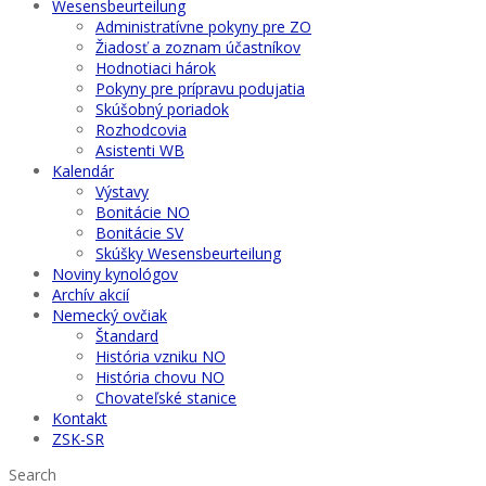
Wesensbeurteilung
Administratívne pokyny pre ZO
Žiadosť a zoznam účastníkov
Hodnotiaci hárok
Pokyny pre prípravu podujatia
Skúšobný poriadok
Rozhodcovia
Asistenti WB
Kalendár
Výstavy
Bonitácie NO
Bonitácie SV
Skúšky Wesensbeurteilung
Noviny kynológov
Archív akcií
Nemecký ovčiak
Štandard
História vzniku NO
História chovu NO
Chovateľské stanice
Kontakt
ZSK-SR
Search