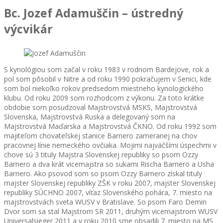
Bc. Jozef Adamuščin – ústredný
výcvikár
S kynológiou som začal v roku 1983 v rodnom Bardejove, rok a
pol som pôsobil v Nitre a od roku 1990 pokračujem v Senici, kde
som bol niekoľko rokov predsedom miestneho kynologického
klubu. Od roku 2009 som rozhodcom z výkonu. Za toto krátke
obdobie som posudzoval Majstrovstvá MSKS, Majstrovstvá
Slovenska, Majstrovstvá Ruska a delegovaný som na
Majstrovstvá Maďarska a Majstrovstvá ČKNO. Od roku 1992 som
majiteľom chovateľskej stanice Barnero zameranej na chov
pracovnej línie nemeckého ovčiaka. Mojimi najväčšími úspechmi v
chove sú 3 tituly Majstra Slovenskej republiky so psom Ozzy
Barnero a dva krát vicemajstra so sukami Rischa Barnero a Usha
Barnero. Ako psovod som so psom Ozzy Barnero získal tituly
majster Slovenskej republiky ZŠK v roku 2007, majster Slovenskej
republiky SÚCHNO 2007, víťaz Slovenského pohára, 7. miesto na
majstrovstvách sveta WUSV v Bratislave. So psom Faro Demin
Dvor som sa stal Majstrom SR 2011, druhým vicemajstrom WUSV
Universalsieger 2011 a v roku 2010 sme obsadili 7. miesto na MS