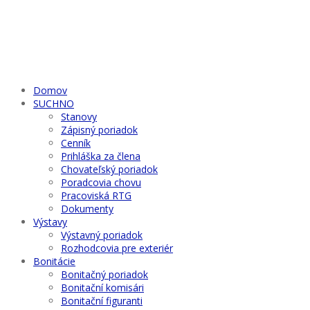
Domov
SUCHNO
Stanovy
Zápisný poriadok
Cenník
Prihláška za člena
Chovateľský poriadok
Poradcovia chovu
Pracoviská RTG
Dokumenty
Výstavy
Výstavný poriadok
Rozhodcovia pre exteriér
Bonitácie
Bonitačný poriadok
Bonitační komisári
Bonitační figuranti