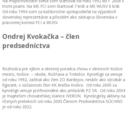
Na majstrovstvách sveta som štartoval od roku 1992 do r. 2008 s
tromi psami. Na MS FCI som štartoval 7 krát a MS WUSV 6 krát.
Od roku 1994 som sa každoročne spolupodieľal na výjazdoch
slovenskej reprezentácie a pôsobím ako zástupca Slovenska v
pracovnej komisii FCI a WUSV.
Ondrej Kvokačka – člen
predsedníctva
Rozhodca pre výkon a okresný poradca chovu v okresoch Košice
mesto, Košice – okolie, Rožňava a Trebišov. Kynológii sa venuje
od roku 1992, začínal ako člen ZO Bardejov, neskôr ako výcvikár a
figurant, v súčasnosti člen KK Anička Košice. Od roku 2000 sa
kynológii venuje profesionálne ako príslušník PZ SR. Od roku 2004
je majiteľom chovateľskej stanice IVERON. Kynologicky aktívny na
rôznych pretekoch od roku 2005.Členom Predsedníctva SÚCHNO
je od roku 2022.