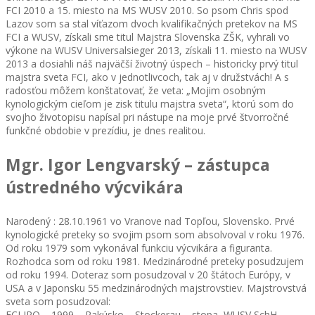
FCI 2010 a 15. miesto na MS WUSV 2010. So psom Chris spod
Lazov som sa stal víťazom dvoch kvalifikačných pretekov na MS
FCI a WUSV, získali sme titul Majstra Slovenska ZŠK, vyhrali vo
výkone na WUSV Universalsieger 2013, získali 11. miesto na WUSV
2013 a dosiahli náš najväčší životný úspech – historicky prvý titul
majstra sveta FCI, ako v jednotlivcoch, tak aj v družstvách! A s
radosťou môžem konštatovať, že veta: „Mojim osobným
kynologickým cieľom je zisk titulu majstra sveta“, ktorú som do
svojho životopisu napísal pri nástupe na moje prvé štvorročné
funkčné obdobie v prezídiu, je dnes realitou.
Mgr. Igor Lengvarský – zástupca
ústredného výcvikára
Narodený : 28.10.1961 vo Vranove nad Topľou, Slovensko. Prvé
kynologické preteky so svojim psom som absolvoval v roku 1976.
Od roku 1979 som vykonával funkciu výcvikára a figuranta.
Rozhodca som od roku 1981. Medzinárodné preteky posudzujem
od roku 1994. Doteraz som posudzoval v 20 štátoch Európy, v
USA a v Japonsku 55 medzinárodných majstrovstiev. Majstrovstvá
sveta som posudzoval:
FCI IPO – 1999 – Rakúsko – Stockerau – stopa, WUSV SchH –