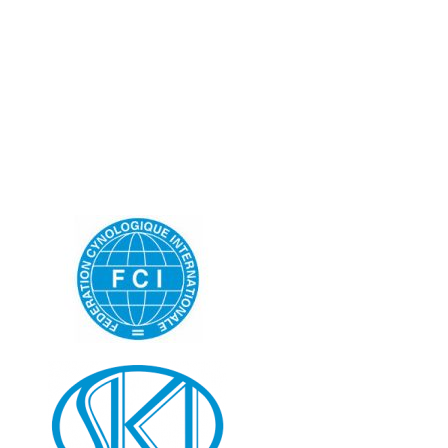
Slovenská únia chovateľov nemeckých ovčiakov
Partizánska cesta 95, 974 01 Banská Bystrica
Tel: 0904 087 148
email:
suchno@suchno.sk
Bankové spojenie: VÚB Banská Bystrica
č.účtu: SK9702000000001225303656