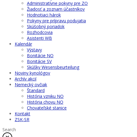
Administratívne pokyny pre ZO
Žiadosť a zoznam účastníkov
Hodnotiaci hárok
Pokyny pre prípravu podujatia
Skúšobný poriadok
Rozhodcovia
Asistenti WB
Kalendár
Výstavy
Bonitácie NO
Bonitácie SV
Skúšky Wesensbeurteilung
Noviny kynológov
Archív akcií
Nemecký ovčiak
Štandard
História vzniku NO
História chovu NO
Chovateľské stanice
Kontakt
ZSK-SR
Search