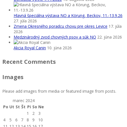
Hlavná špeciálna výstava NO a Körung, Beckov, 11.-13.9.26
27. júla 2026
Zmena Okresného poradcu chovu pre okres Levice
17. júla
2026
Medzinárodný zvod chovných psov a súk NO
22. júna 2026
Akcia Royal Canin
10. júna 2026
Recent Comments
Images
Please add images from media or featured image from posts.
marec 2024
Po
Ut
St
Št
Pi
So
Ne
1
2
3
4
5
6
7
8
9
10
11
12
13
14
15
16
17