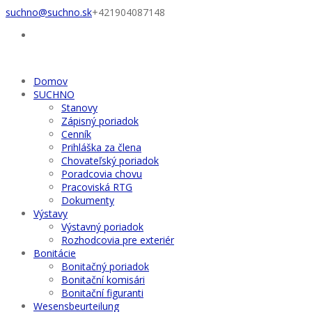
suchno@suchno.sk
+421904087148
Domov
SUCHNO
Stanovy
Zápisný poriadok
Cenník
Prihláška za člena
Chovateľský poriadok
Poradcovia chovu
Pracoviská RTG
Dokumenty
Výstavy
Výstavný poriadok
Rozhodcovia pre exteriér
Bonitácie
Bonitačný poriadok
Bonitační komisári
Bonitační figuranti
Wesensbeurteilung