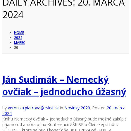
DAILY ARCHIVES:
20. MARCA
2024
HOME
2024
MAREC
20
Ján Sudimák – Nemecký
ovčiak – jednoducho úžasný
by
veronika.piatrova@zsksr.sk
in
Novinky 2020
.
Posted
20. marca
2024
Knihu Nemecký ovčiak – jednoducho úžasný bude možné zakúpiť
priamo od autora aj na Konferencii ZŠK SR a Členskej schôdzi
SÚCHNO, ktoré sa budú konať dňa 30.03.2024 od 09.00 v ...