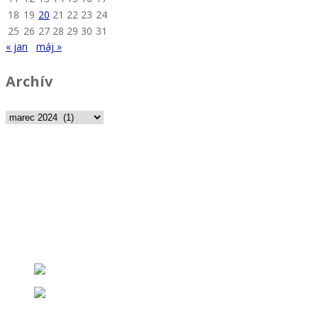
18
19
20
21
22
23
24
25
26
27
28
29
30
31
« jan
máj »
Archív
Archív
Slovenská únia chovateľov nemeckých ovčiakov
Partizánska cesta 95, 974 01 Banská Bystrica
Tel: 0904 087 148
email:
suchno@suchno.sk
Bankové spojenie: VÚB Banská Bystrica
č.účtu: SK9702000000001225303656
Ochrana osobných informácií