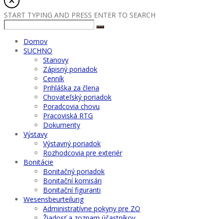
START TYPING AND PRESS ENTER TO SEARCH
Domov
SUCHNO
Stanovy
Zápisný poriadok
Cenník
Prihláška za člena
Chovateľský poriadok
Poradcovia chovu
Pracoviská RTG
Dokumenty
Výstavy
Výstavný poriadok
Rozhodcovia pre exteriér
Bonitácie
Bonitačný poriadok
Bonitační komisári
Bonitační figuranti
Wesensbeurteilung
Administratívne pokyny pre ZO
Žiadosť a zoznam účastníkov