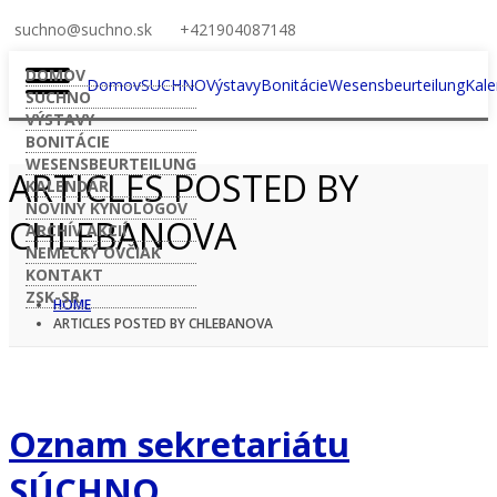
suchno@suchno.sk
+421904087148
DOMOV
Domov
SUCHNO
Výstavy
Bonitácie
Wesensbeurteilung
Kale
SUCHNO
VÝSTAVY
BONITÁCIE
WESENSBEURTEILUNG
ARTICLES POSTED BY
KALENDÁR
NOVINY KYNOLÓGOV
CHLEBANOVA
ARCHÍV AKCIÍ
NEMECKÝ OVČIAK
KONTAKT
ZSK-SR
HOME
ARTICLES POSTED BY CHLEBANOVA
Oznam sekretariátu
SÚCHNO