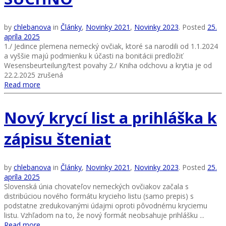
by
chlebanova
in
Články
,
Novinky 2021
,
Novinky 2023
.
Posted
25.
apríla 2025
1./ Jedince plemena nemecký ovčiak, ktoré sa narodili od 1.1.2024
a vyššie majú podmienku k účasti na bonitácii predložiť
Wesensbeurteilung/test povahy 2./ Kniha odchovu a krytia je od
22.2.2025 zrušená
Read more
Nový krycí list a prihláška k
zápisu šteniat
by
chlebanova
in
Články
,
Novinky 2021
,
Novinky 2023
.
Posted
25.
apríla 2025
Slovenská únia chovateľov nemeckých ovčiakov začala s
distribúciou nového formátu krycieho listu (samo prepis) s
podstatne zredukovanými údajmi oproti pôvodnému kryciemu
listu. Vzhľadom na to, že nový formát neobsahuje prihlášku ...
Read more