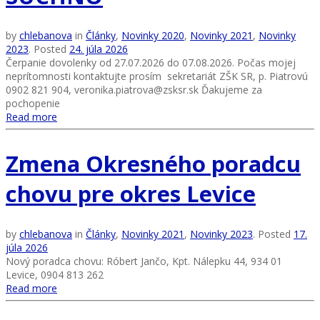
by
chlebanova
in
Články
,
Novinky 2020
,
Novinky 2021
,
Novinky
2023
.
Posted
24. júla 2026
Čerpanie dovolenky od 27.07.2026 do 07.08.2026. Počas mojej
neprítomnosti kontaktujte prosím sekretariát ZŠK SR, p. Piatrovú
0902 821 904, veronika.piatrova@zsksr.sk Ďakujeme za
pochopenie
Read more
Zmena Okresného poradcu
chovu pre okres Levice
by
chlebanova
in
Články
,
Novinky 2021
,
Novinky 2023
.
Posted
17.
júla 2026
Nový poradca chovu: Róbert Jančo, Kpt. Nálepku 44, 934 01
Levice, 0904 813 262
Read more