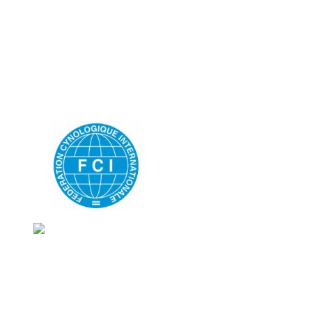
Slovenská únia chovateľov nemeckých ovčiakov
Partizánska cesta 95, 974 01 Banská Bystrica
Tel: 0904 087 148
email:
suchno@suchno.sk
Bankové spojenie: VÚB Banská Bystrica
č.účtu: SK9702000000001225303656
Ochrana osobných informácií