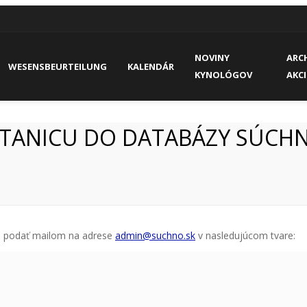
NOVINY
ARC
WESENSBEURTEILUNG
KALENDÁR
KYNOLÓGOV
AKCI
STANICU DO DATABÁZY SÚCH
te podať mailom na adrese
admin@suchno.sk
v nasledujúcom tvare: