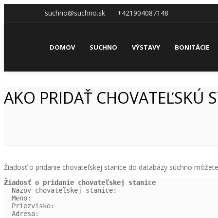
suchno@suchno.sk
+421904087148
DOMOV
SUCHNO
VÝSTAVY
BONITÁCIE
AKO PRIDAŤ CHOVATEĽSKÚ 
Žiadosť o pridanie chovateľskej stanice do databázy súchno môže
Žiadosť o pridanie chovateľskej stanice
  Názov chovateľskej stanice:

  Meno:

  Priezvisko:

  Adresa:
