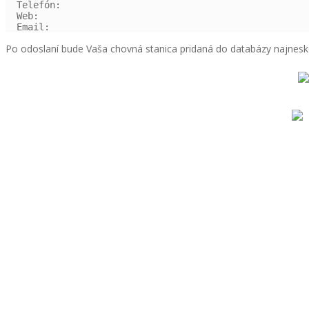
  Telefón:

  Web:

Po odoslaní bude Vaša chovná stanica pridaná do databázy najnesk
Slovenská únia chovateľov nemeckých
ovčiakov
Partizánska cesta 95, 974 01 Banská
Bystrica
Tel: 0904 087 148
email:
suchno@suchno.sk
Bankové spojenie: VÚB Banská Bystrica
č.účtu: SK9702000000001225303656
© Copyright 2019. Všetky práva vyhradené Slovenská únia chovate
ovčiakov | created by
creona