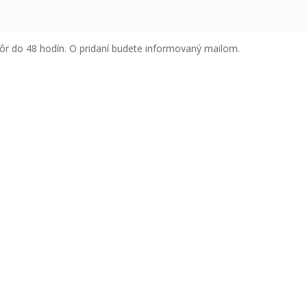
ôr do 48 hodín. O pridaní budete informovaný mailom.
Ochrana osobných informácií
ľov Nemeckých