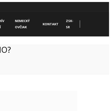
HÍV
NEMECKÝ
ZSK-
KONTAKT
Í
OVČIAK
SR
NO?